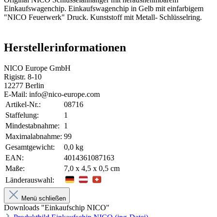
Einkaufswagenchip. Einkaufswagenchip in Gelb mit einfarbigem
"NICO Feuerwerk" Druck. Kunststoff mit Metall- Schlüsselring.
Herstellerinformationen
NICO Europe GmbH
Rigistr. 8-10
12277 Berlin
E-Mail: info@nico-europe.com
Artikel-Nr.:
08716
Staffelung:
1
Mindestabnahme:
1
Maximalabnahme:
99
Gesamtgewicht:
0,0 kg
EAN:
4014361087163
Maße:
7,0 x 4,5 x 0,5 cm
Länderauswahl:
Menü schließen
Downloads "Einkaufschip NICO"