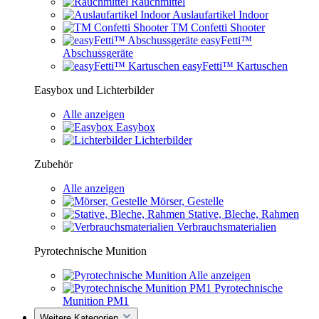
Rauchmittel
Auslaufartikel Indoor
TM Confetti Shooter
easyFetti™
Abschussgeräte
easyFetti™ Kartuschen
Easybox und Lichterbilder
Alle anzeigen
Easybox
Lichterbilder
Zubehör
Alle anzeigen
Mörser, Gestelle
Stative, Bleche, Rahmen
Verbrauchsmaterialien
Pyrotechnische Munition
Alle anzeigen
Pyrotechnische
Munition PM1
Weitere Kategorien