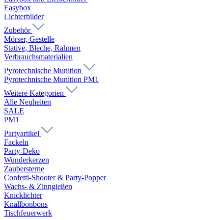
Easybox
Lichterbilder
Zubehör
Mörser, Gestelle
Stative, Bleche, Rahmen
Verbrauchsmaterialien
Pyrotechnische Munition
Pyrotechnische Munition PM1
Weitere Kategorien
Alle Neuheiten
SALE
PM1
Partyartikel
Fackeln
Party-Deko
Wunderkerzen
Zaubersterne
Confetti-Shooter & Party-Popper
Wachs- & Zinngießen
Knicklichter
Knallbonbons
Tischfeuerwerk