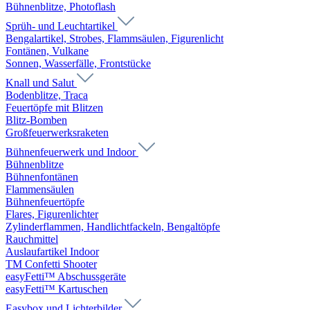
Bühnenblitze, Photoflash
Sprüh- und Leuchtartikel
Bengalartikel, Strobes, Flammsäulen, Figurenlicht
Fontänen, Vulkane
Sonnen, Wasserfälle, Frontstücke
Knall und Salut
Bodenblitze, Traca
Feuertöpfe mit Blitzen
Blitz-Bomben
Großfeuerwerksraketen
Bühnenfeuerwerk und Indoor
Bühnenblitze
Bühnenfontänen
Flammensäulen
Bühnenfeuertöpfe
Flares, Figurenlichter
Zylinderflammen, Handlichtfackeln, Bengaltöpfe
Rauchmittel
Auslaufartikel Indoor
TM Confetti Shooter
easyFetti™ Abschussgeräte
easyFetti™ Kartuschen
Easybox und Lichterbilder