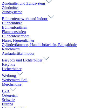
Zündmittel und Zündsystem
Zündmittel
Zündsysteme
Bühnenfeuerwerk und Indoor
Bühnenblitze
Bühnenfontänen
Flammensäulen
Bühnenfeuertöpfe
Flares, Figurenlichter
Zylinderflammen, Handlichtfackeln, Bengaltöpfe
Rauchmittel
Auslaufartikel Indoor
Easybox und Lichterbilder
Easybox
Lichterbilder
Werbung
Werbemittel PoS
Merchandise
B2B
Österreich
Schweiz
Europa