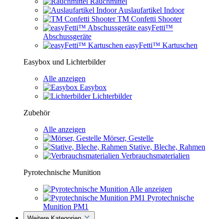
Rauchmittel
Auslaufartikel Indoor
TM Confetti Shooter
easyFetti™
Abschussgeräte
easyFetti™ Kartuschen
Easybox und Lichterbilder
Alle anzeigen
Easybox
Lichterbilder
Zubehör
Alle anzeigen
Mörser, Gestelle
Stative, Bleche, Rahmen
Verbrauchsmaterialien
Pyrotechnische Munition
Alle anzeigen
Pyrotechnische
Munition PM1
Weitere Kategorien