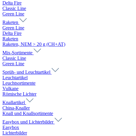
Delta Fire
Classic Line
Green Line
Raketen
Green Line
Delta Fire
Raketen
Raketen, NEM > 20 g (CH+AT)
Mix-Sortimente
Classic Line
Green Line
Sprüh- und Leuchtartikel
Leuchtartikel
Leuchtsortimente
Vulkane
Römische Lichter
Knallartikel
China-Knaller
Knall und Knallsortimente
Easybox und Lichterbilder
Easybox
Lichterbilder