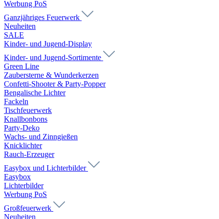
Werbung PoS
Ganzjähriges Feuerwerk
Neuheiten
SALE
Kinder- und Jugend-Display
Kinder- und Jugend-Sortimente
Green Line
Zaubersterne & Wunderkerzen
Confetti-Shooter & Party-Popper
Bengalische Lichter
Fackeln
Tischfeuerwerk
Knallbonbons
Party-Deko
Wachs- und Zinngießen
Knicklichter
Rauch-Erzeuger
Easybox und Lichterbilder
Easybox
Lichterbilder
Werbung PoS
Großfeuerwerk
Neuheiten