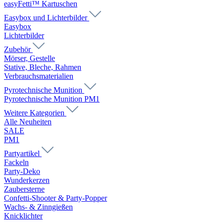
easyFetti™ Kartuschen
Easybox und Lichterbilder
Easybox
Lichterbilder
Zubehör
Mörser, Gestelle
Stative, Bleche, Rahmen
Verbrauchsmaterialien
Pyrotechnische Munition
Pyrotechnische Munition PM1
Weitere Kategorien
Alle Neuheiten
SALE
PM1
Partyartikel
Fackeln
Party-Deko
Wunderkerzen
Zaubersterne
Confetti-Shooter & Party-Popper
Wachs- & Zinngießen
Knicklichter