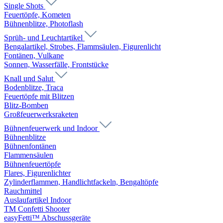
Single Shots
Feuertöpfe, Kometen
Bühnenblitze, Photoflash
Sprüh- und Leuchtartikel
Bengalartikel, Strobes, Flammsäulen, Figurenlicht
Fontänen, Vulkane
Sonnen, Wasserfälle, Frontstücke
Knall und Salut
Bodenblitze, Traca
Feuertöpfe mit Blitzen
Blitz-Bomben
Großfeuerwerksraketen
Bühnenfeuerwerk und Indoor
Bühnenblitze
Bühnenfontänen
Flammensäulen
Bühnenfeuertöpfe
Flares, Figurenlichter
Zylinderflammen, Handlichtfackeln, Bengaltöpfe
Rauchmittel
Auslaufartikel Indoor
TM Confetti Shooter
easyFetti™ Abschussgeräte