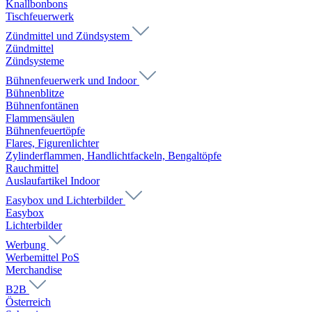
Knallbonbons
Tischfeuerwerk
Zündmittel und Zündsystem
Zündmittel
Zündsysteme
Bühnenfeuerwerk und Indoor
Bühnenblitze
Bühnenfontänen
Flammensäulen
Bühnenfeuertöpfe
Flares, Figurenlichter
Zylinderflammen, Handlichtfackeln, Bengaltöpfe
Rauchmittel
Auslaufartikel Indoor
Easybox und Lichterbilder
Easybox
Lichterbilder
Werbung
Werbemittel PoS
Merchandise
B2B
Österreich