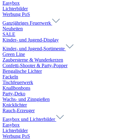
Easybox
Lichterbilder
Werbung PoS
Ganzjähriges Feuerwerk
Neuheiten
SALE
Kinder- und Jugend-Display
Kinder- und Jugend-Sortimente
Green Line
Zaubersterne & Wunderkerzen
Confetti-Shooter & Party-Popper
Bengalische Lichter
Fackeln
Tischfeuerwerk
Knallbonbons
Party-Deko
Wachs- und Zinngießen
Knicklichter
Rauch-Erzeuger
Easybox und Lichterbilder
Easybox
Lichterbilder
Werbung PoS