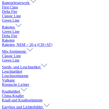
Batteriefeuerwerk
First Class
Delta Fire
Classic Line
Green Line
Raketen
Green Line
Delta Fire
Raketen
Raketen, NEM > 20 g (CH+AT)
Mix-Sortimente
Classic Line
Green Line
Sprüh- und Leuchtartikel
Leuchtartikel
Leuchtsortimente
Vulkane
Römische Lichter
Knallartikel
China-Knaller
Knall und Knallsortimente
Easybox und Lichterbilder