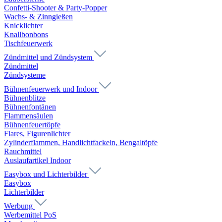
Confetti-Shooter & Party-Popper
Wachs- & Zinngießen
Knicklichter
Knallbonbons
Tischfeuerwerk
Zündmittel und Zündsystem
Zündmittel
Zündsysteme
Bühnenfeuerwerk und Indoor
Bühnenblitze
Bühnenfontänen
Flammensäulen
Bühnenfeuertöpfe
Flares, Figurenlichter
Zylinderflammen, Handlichtfackeln, Bengaltöpfe
Rauchmittel
Auslaufartikel Indoor
Easybox und Lichterbilder
Easybox
Lichterbilder
Werbung
Werbemittel PoS