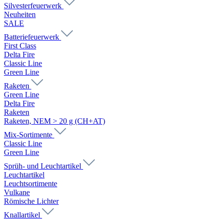
Silvesterfeuerwerk
Neuheiten
SALE
Batteriefeuerwerk
First Class
Delta Fire
Classic Line
Green Line
Raketen
Green Line
Delta Fire
Raketen
Raketen, NEM > 20 g (CH+AT)
Mix-Sortimente
Classic Line
Green Line
Sprüh- und Leuchtartikel
Leuchtartikel
Leuchtsortimente
Vulkane
Römische Lichter
Knallartikel