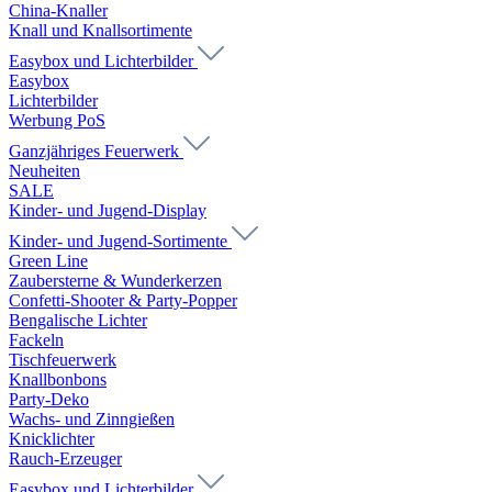
China-Knaller
Knall und Knallsortimente
Easybox und Lichterbilder
Easybox
Lichterbilder
Werbung PoS
Ganzjähriges Feuerwerk
Neuheiten
SALE
Kinder- und Jugend-Display
Kinder- und Jugend-Sortimente
Green Line
Zaubersterne & Wunderkerzen
Confetti-Shooter & Party-Popper
Bengalische Lichter
Fackeln
Tischfeuerwerk
Knallbonbons
Party-Deko
Wachs- und Zinngießen
Knicklichter
Rauch-Erzeuger
Easybox und Lichterbilder