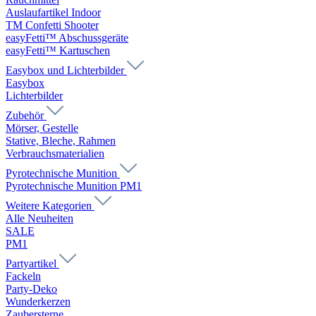
Auslaufartikel Indoor
TM Confetti Shooter
easyFetti™ Abschussgeräte
easyFetti™ Kartuschen
Easybox und Lichterbilder
Easybox
Lichterbilder
Zubehör
Mörser, Gestelle
Stative, Bleche, Rahmen
Verbrauchsmaterialien
Pyrotechnische Munition
Pyrotechnische Munition PM1
Weitere Kategorien
Alle Neuheiten
SALE
PM1
Partyartikel
Fackeln
Party-Deko
Wunderkerzen
Zaubersterne