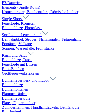
F3-Batterien
Elements (Single Rows)
Kometenrohre, Bombenrohre, Römische Lichter
Single Shots
Feuertöpfe, Kometen
Bühnenblitze, Photoflash
Sprüh- und Leuchtartikel
Bengalartikel, Strobes, Flammsäulen, Figurenlicht
Fontänen, Vulkane
Sonnen, Wasserfälle, Frontstücke
Knall und Salut
Bodenblitze, Traca
Feuertöpfe mit Blitzen
Blitz-Bomben
Großfeuerwerksraketen
Bühnenfeuerwerk und Indoor
Bühnenblitze
Bühnenfontänen
Flammensäulen
Bühnenfeuertöpfe
Flares, Figurenlichter
Zylinderflammen, Handlichtfackeln, Bengaltöpfe
Rauchmittel