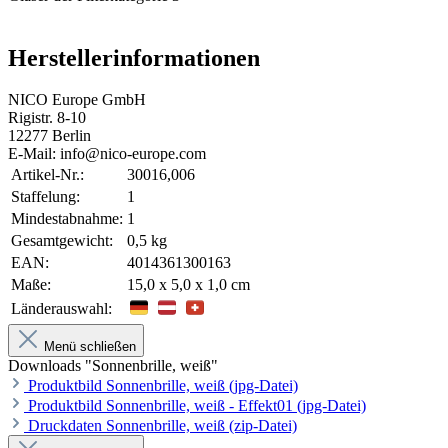
Herstellerinformationen
NICO Europe GmbH
Rigistr. 8-10
12277 Berlin
E-Mail: info@nico-europe.com
Artikel-Nr.:
30016,006
Staffelung:
1
Mindestabnahme:
1
Gesamtgewicht:
0,5 kg
EAN:
4014361300163
Maße:
15,0 x 5,0 x 1,0 cm
Länderauswahl:
Menü schließen
Downloads "Sonnenbrille, weiß"
Produktbild Sonnenbrille, weiß (jpg-Datei)
Produktbild Sonnenbrille, weiß - Effekt01 (jpg-Datei)
Druckdaten Sonnenbrille, weiß (zip-Datei)