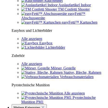
Rauchmittel
Auslaufartikel Indoor
TM Confetti Shooter
easyFetti™
Abschussgeräte
easyFetti™ Kartuschen
Easybox und Lichterbilder
Alle anzeigen
Easybox
Lichterbilder
Zubehör
Alle anzeigen
Mörser, Gestelle
Stative, Bleche, Rahmen
Verbrauchsmaterialien
Pyrotechnische Munition
Alle anzeigen
Pyrotechnische
Munition PM1
Weitere Kategorien