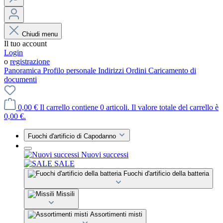
Chiudi menu
Il tuo account
Login
o
registrazione
Panoramica
Profilo personale
Indirizzi
Ordini
Caricamento di
documenti
0,00 €
Il carrello contiene 0 articoli. Il valore totale del carrello è
0,00 €.
Fuochi d'artificio di Capodanno
Nuovi successi
SALE
Fuochi d'artificio della batteria
Missili
Assortimenti misti