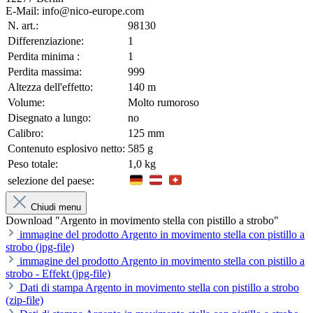
E-Mail: info@nico-europe.com
N. art.:
98130
Differenziazione:
1
Perdita minima :
1
Perdita massima:
999
Altezza dell'effetto:
140 m
Volume:
Molto rumoroso
Disegnato a lungo:
no
Calibro:
125 mm
Contenuto esplosivo netto:
585 g
Peso totale:
1,0 kg
selezione del paese:
Chiudi menu
Download "Argento in movimento stella con pistillo a strobo"
immagine del prodotto Argento in movimento stella con pistillo a
strobo (jpg-file)
immagine del prodotto Argento in movimento stella con pistillo a
strobo - Effekt (jpg-file)
Dati di stampa Argento in movimento stella con pistillo a strobo
(zip-file)