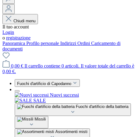
Chiudi menu
Il tuo account
Login
o
registrazione
Panoramica
Profilo personale
Indirizzi
Ordini
Caricamento di
documenti
0,00 €
Il carrello contiene 0 articoli. Il valore totale del carrello è
0,00 €.
Fuochi d'artificio di Capodanno
Nuovi successi
SALE
Fuochi d'artificio della batteria
Missili
Assortimenti misti