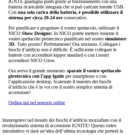
IGNTE guadagna punti grazie al funzionamento con una
batteria ricaricabile integrata che si può caricare tramite USB.
Con
una sola carica della batteria, è possibile utilizzare il
sistema per circa 20-24 ore
consecutive.
Per pianificare e progettare il vostro spettacolo, utilizzate il
NICO
Show Designe
r. In NICO potete mettere insieme il
vostro spettacolo pirotecnico pianificato nel nostro
simulatore
3D
. Tutto pronto? Perfettamente! Ora iniziamo. Collegare i
fuochi d’artificio non è difficile. È sufficiente collegare le
batterie con accenditori kipper standard o con i nostri
accenditori NICO Glow.
Ora arriva il grande momento:
sparate il vostro spettacolo
pirotecnico con l’app Ignite
per smartphone o con
l’applicazione desktop. Scatenate il maestro dei fuochi
d’artificio che è in voi con il nostro semplice sistema di
accensione!
Ordina qui nel negozio online
Immergetevi nel mondo dei fuochi d’artificio mozzafiato con il
rivoluzionario sistema di accensione IGNITE! Questo video
introduttivo vi darà un’idea dell’ultima tecnologia che porterà la