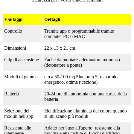
Vantaggi
Dettagli
Controllo
Tramite app o programmabile tramite
computer PC o MAC
Dimensioni
22 x 13 x 21 cm
Clip di accensione
Facile da montare - detonatore monouso
(detonatore a ponte)
Moduli di gamma
circa 50-100 m (Bluetooth 5, risparmio
energetico, ottima ricezione)
Batteria
20-24 ore di autonomia con una carica della
batteria
Selezione dei
Identificazione illuminata del colore quando
moduli nell'app
si utilizzano più moduli
Resistente alle
Adatto per l'uso all'aperto, resistente alla
intemperie
pioggia e alla caduta di fuochi d'artificio