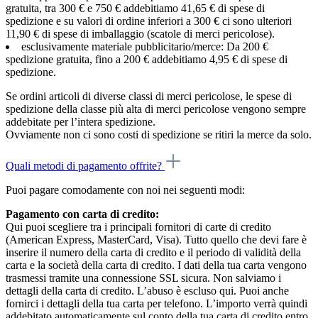
gratuita, tra 300 € e 750 € addebitiamo 41,65 € di spese di
spedizione e su valori di ordine inferiori a 300 € ci sono ulteriori
11,90 € di spese di imballaggio (scatole di merci pericolose).
esclusivamente materiale pubblicitario/merce: Da 200 €
spedizione gratuita, fino a 200 € addebitiamo 4,95 € di spese di
spedizione.
Se ordini articoli di diverse classi di merci pericolose, le spese di
spedizione della classe più alta di merci pericolose vengono sempre
addebitate per l’intera spedizione.
Ovviamente non ci sono costi di spedizione se ritiri la merce da solo.
Quali metodi di pagamento offrite?
Puoi pagare comodamente con noi nei seguenti modi:
Pagamento con carta di credito:
Qui puoi scegliere tra i principali fornitori di carte di credito
(American Express, MasterCard, Visa). Tutto quello che devi fare è
inserire il numero della carta di credito e il periodo di validità della
carta e la società della carta di credito. I dati della tua carta vengono
trasmessi tramite una connessione SSL sicura. Non salviamo i
dettagli della carta di credito. L’abuso è escluso qui. Puoi anche
fornirci i dettagli della tua carta per telefono. L’importo verrà quindi
addebitato automaticamente sul conto della tua carta di credito entro