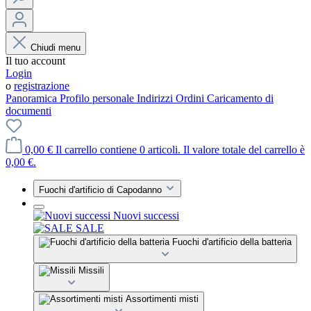
Chiudi menu
Il tuo account
Login
o
registrazione
Panoramica
Profilo personale
Indirizzi
Ordini
Caricamento di
documenti
0,00 €
Il carrello contiene 0 articoli. Il valore totale del carrello è
0,00 €.
Fuochi d'artificio di Capodanno
Nuovi successi
SALE
Fuochi d'artificio della batteria
Missili
Assortimenti misti