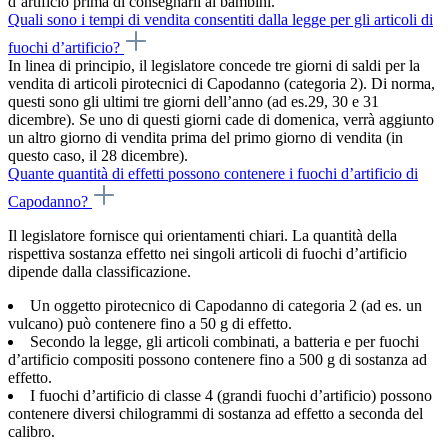
d’artificio prima di consegnarli ai bambini.
Quali sono i tempi di vendita consentiti dalla legge per gli articoli di
fuochi d’artificio?
In linea di principio, il legislatore concede tre giorni di saldi per la
vendita di articoli pirotecnici di Capodanno (categoria 2). Di norma,
questi sono gli ultimi tre giorni dell’anno (ad es.29, 30 e 31
dicembre). Se uno di questi giorni cade di domenica, verrà aggiunto
un altro giorno di vendita prima del primo giorno di vendita (in
questo caso, il 28 dicembre).
Quante quantità di effetti possono contenere i fuochi d’artificio di
Capodanno?
Il legislatore fornisce qui orientamenti chiari. La quantità della
rispettiva sostanza effetto nei singoli articoli di fuochi d’artificio
dipende dalla classificazione.
Un oggetto pirotecnico di Capodanno di categoria 2 (ad es. un
vulcano) può contenere fino a 50 g di effetto.
Secondo la legge, gli articoli combinati, a batteria e per fuochi
d’artificio compositi possono contenere fino a 500 g di sostanza ad
effetto.
I fuochi d’artificio di classe 4 (grandi fuochi d’artificio) possono
contenere diversi chilogrammi di sostanza ad effetto a seconda del
calibro.