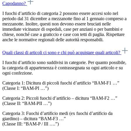
Capodanno?
I fuochi d’artificio di categoria 2 possono essere accesi solo nel
periodo dal 31 dicembre a mezzanotte fino al 1 gennaio compreso a
mezzanotte. Inoltre, questi non devono essere bruciati nelle
immediate vicinanze di ospedali, case per anziani o per bambini e
chiese, nonché case a graticcio e case con tetti di paglia. Rispettare
anche le normative regionali delle autorità responsabili.
Quali classi di articoli ci sono e chi può acquistare quali articoli?
I fuochi d’artificio sono suddivisi in categorie. Per quanto possibile,
la categoria di appartenenza è contrassegnata su ogni articolo e su
ogni confezione.
Categoria 1: Dicitura di piccoli fuochi d’artificio “BAM-F1 …”
(Classe I: “BAM-PI …”)
Categoria 2: Piccoli fuochi d’artificio – dicitura “BAM-F2 …”
(Classe II: “BAM-PII …”)
Categoria 3: Fuochi d’artificio medi (ex fuochi d’artificio da
giardino) – dicitura “BAM-F3 …”
(Classe III: “BAM-P / III ….”)