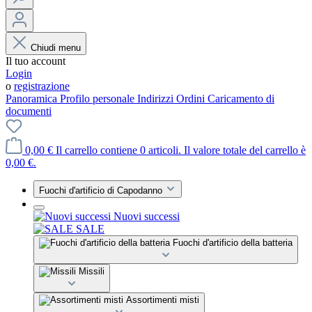
Chiudi menu
Il tuo account
Login
o
registrazione
Panoramica
Profilo personale
Indirizzi
Ordini
Caricamento di
documenti
0,00 €
Il carrello contiene 0 articoli. Il valore totale del carrello è
0,00 €.
Fuochi d'artificio di Capodanno
Nuovi successi
SALE
Fuochi d'artificio della batteria
Missili
Assortimenti misti