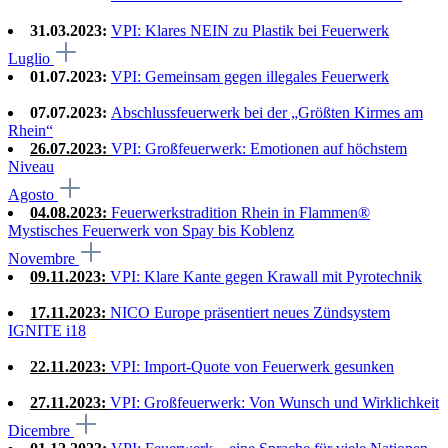
31.03.2023:
VPI: Klares NEIN zu Plastik bei Feuerwerk
Luglio
01.07.2023:
VPI: Gemeinsam gegen illegales Feuerwerk
07.07.2023:
Abschlussfeuerwerk bei der „Größten Kirmes am
Rhein“
26.07.2023:
VPI: Großfeuerwerk: Emotionen auf höchstem
Niveau
Agosto
04.08.2023:
Feuerwerkstradition Rhein in Flammen®
Mystisches Feuerwerk von Spay bis Koblenz
Novembre
09.11.2023:
VPI: Klare Kante gegen Krawall mit Pyrotechnik
17.11.2023:
NICO Europe präsentiert neues Zündsystem
IGNITE i18
22.11.2023:
VPI: Import-Quote von Feuerwerk gesunken
27.11.2023:
VPI: Großfeuerwerk: Von Wunsch und Wirklichkeit
Dicembre