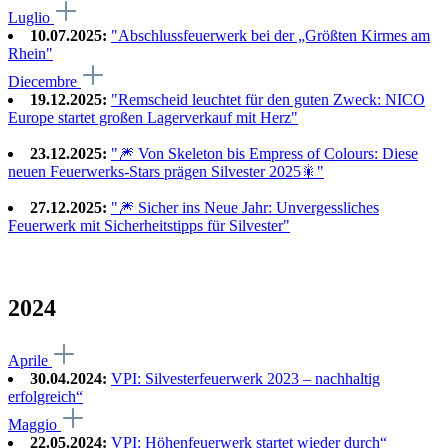
Luglio
10.07.2025:
"Abschlussfeuerwerk bei der „Größten Kirmes am
Rhein"
Diecembre
19.12.2025:
"Remscheid leuchtet für den guten Zweck: NICO
Europe startet großen Lagerverkauf mit Herz"
23.12.2025:
"🎆 Von Skeleton bis Empress of Colours: Diese
neuen Feuerwerks-Stars prägen Silvester 2025🎇"
27.12.2025:
"🎆 Sicher ins Neue Jahr: Unvergessliches
Feuerwerk mit Sicherheitstipps für Silvester"
2024
Aprile
30.04.2024:
VPI: Silvesterfeuerwerk 2023 – nachhaltig
erfolgreich“
Maggio
22.05.2024:
VPI: Höhenfeuerwerk startet wieder durch“