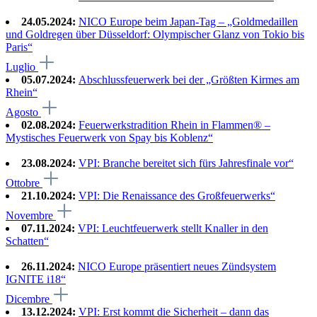
24.05.2024:
NICO Europe beim Japan-Tag – „Goldmedaillen
und Goldregen über Düsseldorf: Olympischer Glanz von Tokio bis
Paris“
Luglio
05.07.2024:
Abschlussfeuerwerk bei der „Größten Kirmes am
Rhein“
Agosto
02.08.2024:
Feuerwerkstradition Rhein in Flammen® –
Mystisches Feuerwerk von Spay bis Koblenz“
23.08.2024:
VPI: Branche bereitet sich fürs Jahresfinale vor“
Ottobre
21.10.2024:
VPI: Die Renaissance des Großfeuerwerks“
Novembre
07.11.2024:
VPI: Leuchtfeuerwerk stellt Knaller in den
Schatten“
26.11.2024:
NICO Europe präsentiert neues Zündsystem
IGNITE i18“
Dicembre
13.12.2024:
VPI: Erst kommt die Sicherheit – dann das