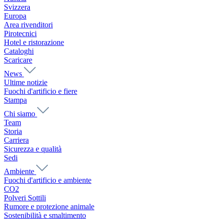
Svizzera
Europa
Area rivenditori
Pirotecnici
Hotel e ristorazione
Cataloghi
Scaricare
News
Ultime notizie
Fuochi d'artificio e fiere
Stampa
Chi siamo
Team
Storia
Carriera
Sicurezza e qualità
Sedi
Ambiente
Fuochi d'artificio e ambiente
CO2
Polveri Sottili
Rumore e protezione animale
Sostenibilità e smaltimento