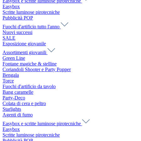
Easybox e scritte luminose pirotecniche
Easybox
Scritte luminose pirotecniche
Pubblicità POP
Fuochi d'artificio tutto l'anno
Nuovi successi
SALE
Esposizione giovanile
Assortimenti giovanili
Green Line
Fontane magiche & stelline
Coriandoli Shooter e Party Popper
Bengala
Torce
Fuochi d'artificio da tavolo
Bang caramelle
Party-Deco
Colata di cera e peltro
Starlights
Agenti di fumo
Easybox e scritte luminose pirotecniche
Easybox
Scritte luminose pirotecniche
Pubblicità POP