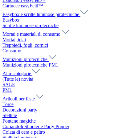
Lanciatori easyFetti™
Cartucce easyFetti™
Easybox e scritte luminose pirotecniche
Easybox
Scritte luminose pirotecniche
Mortai e materiali di consumo
Mortai, telai
Treppiedi, fogli, cornici
Consumo
Munizioni pirotecniche
Munizioni pirotecniche PM1
Altre categorie
(Tutte le) novità
SALE
PM1
Articoli per feste
Torce
Decorazioni party
Stelline
Fontane magiche
Coriandoli Shooter e Party Popper
Colata di cera e peltro
Stelline luminose