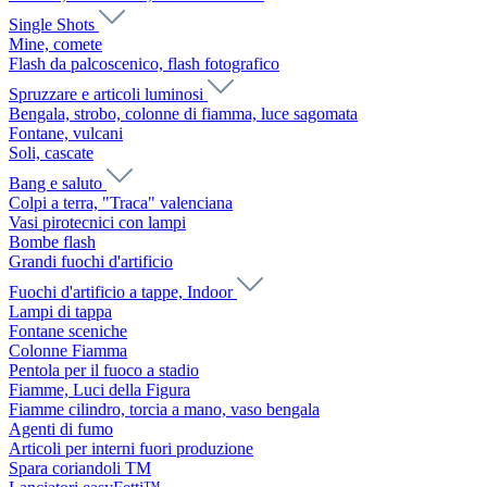
Single Shots
Mine, comete
Flash da palcoscenico, flash fotografico
Spruzzare e articoli luminosi
Bengala, strobo, colonne di fiamma, luce sagomata
Fontane, vulcani
Soli, cascate
Bang e saluto
Colpi a terra, "Traca" valenciana
Vasi pirotecnici con lampi
Bombe flash
Grandi fuochi d'artificio
Fuochi d'artificio a tappe, Indoor
Lampi di tappa
Fontane sceniche
Colonne Fiamma
Pentola per il fuoco a stadio
Fiamme, Luci della Figura
Fiamme cilindro, torcia a mano, vaso bengala
Agenti di fumo
Articoli per interni fuori produzione
Spara coriandoli TM