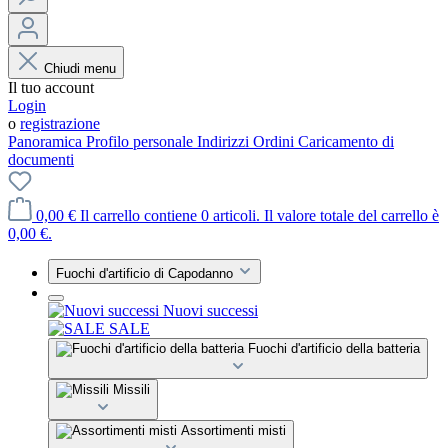
Chiudi menu
Il tuo account
Login
o
registrazione
Panoramica
Profilo personale
Indirizzi
Ordini
Caricamento di
documenti
0,00 €
Il carrello contiene 0 articoli. Il valore totale del carrello è
0,00 €.
Fuochi d'artificio di Capodanno
Nuovi successi
SALE
Fuochi d'artificio della batteria
Missili
Assortimenti misti