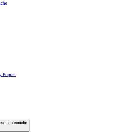
iche
ty Popper
ose pirotecniche