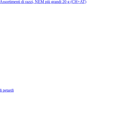
Assortimenti di razzi, NEM più grandi 20 g (CH+AT)
di petardi