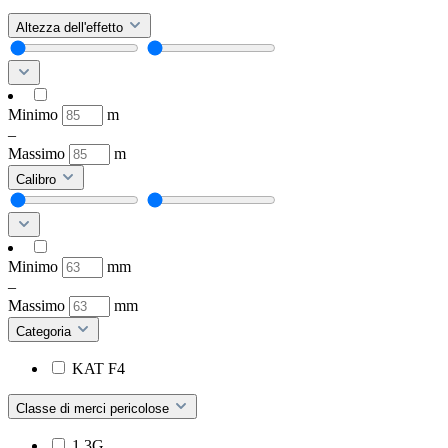
Altezza dell'effetto
Minimo
m
–
Massimo
m
Calibro
Minimo
mm
–
Massimo
mm
Categoria
KAT F4
Classe di merci pericolose
1.3G