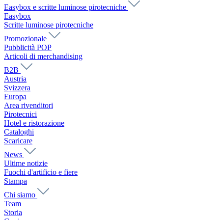
Easybox e scritte luminose pirotecniche
Easybox
Scritte luminose pirotecniche
Promozionale
Pubblicità POP
Articoli di merchandising
B2B
Austria
Svizzera
Europa
Area rivenditori
Pirotecnici
Hotel e ristorazione
Cataloghi
Scaricare
News
Ultime notizie
Fuochi d'artificio e fiere
Stampa
Chi siamo
Team
Storia