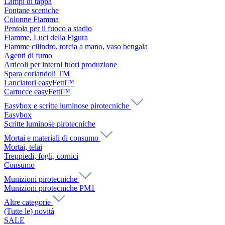
Lampi di tappa
Fontane sceniche
Colonne Fiamma
Pentola per il fuoco a stadio
Fiamme, Luci della Figura
Fiamme cilindro, torcia a mano, vaso bengala
Agenti di fumo
Articoli per interni fuori produzione
Spara coriandoli TM
Lanciatori easyFetti™
Cartucce easyFetti™
Easybox e scritte luminose pirotecniche
Easybox
Scritte luminose pirotecniche
Mortai e materiali di consumo
Mortai, telai
Treppiedi, fogli, cornici
Consumo
Munizioni pirotecniche
Munizioni pirotecniche PM1
Altre categorie
(Tutte le) novità
SALE