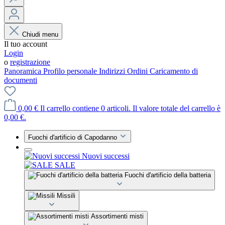
Chiudi menu
Il tuo account
Login
o
registrazione
Panoramica
Profilo personale
Indirizzi
Ordini
Caricamento di
documenti
0,00 €
Il carrello contiene 0 articoli. Il valore totale del carrello è
0,00 €.
Fuochi d'artificio di Capodanno
Nuovi successi
SALE
Fuochi d'artificio della batteria
Missili
Assortimenti misti