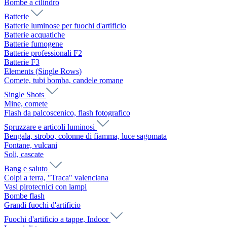
Bombe a cilindro
Batterie
Batterie luminose per fuochi d'artificio
Batterie acquatiche
Batterie fumogene
Batterie professionali F2
Batterie F3
Elements (Single Rows)
Comete, tubi bomba, candele romane
Single Shots
Mine, comete
Flash da palcoscenico, flash fotografico
Spruzzare e articoli luminosi
Bengala, strobo, colonne di fiamma, luce sagomata
Fontane, vulcani
Soli, cascate
Bang e saluto
Colpi a terra, "Traca" valenciana
Vasi pirotecnici con lampi
Bombe flash
Grandi fuochi d'artificio
Fuochi d'artificio a tappe, Indoor