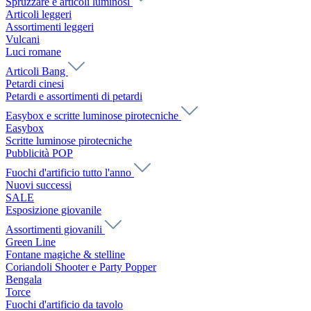
Spruzzare e articoli luminosi
Articoli leggeri
Assortimenti leggeri
Vulcani
Luci romane
Articoli Bang
Petardi cinesi
Petardi e assortimenti di petardi
Easybox e scritte luminose pirotecniche
Easybox
Scritte luminose pirotecniche
Pubblicità POP
Fuochi d'artificio tutto l'anno
Nuovi successi
SALE
Esposizione giovanile
Assortimenti giovanili
Green Line
Fontane magiche & stelline
Coriandoli Shooter e Party Popper
Bengala
Torce
Fuochi d'artificio da tavolo