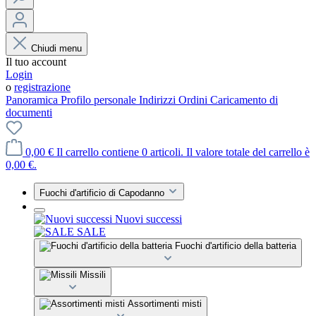
Chiudi menu
Il tuo account
Login
o
registrazione
Panoramica
Profilo personale
Indirizzi
Ordini
Caricamento di
documenti
0,00 €
Il carrello contiene 0 articoli. Il valore totale del carrello è
0,00 €.
Fuochi d'artificio di Capodanno
Nuovi successi
SALE
Fuochi d'artificio della batteria
Missili
Assortimenti misti