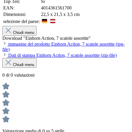
Top Ten:
Sì
EAN:
4014361561700
Dimensioni:
22,5 x 21,5 x 3,5 cm
selezione del paese:
Chiudi menu
Download "Einhorn Action, 7 scatole assortite"
immagine del prodotto Einhorn Action, 7 scatole assortite (jpg-
file)
Dati di stampa Einhorn Action, 7 scatole assortite (zip-file)
Chiudi menu
0 di 0 valutazioni
Valutazione media di 0 su 5 stelle