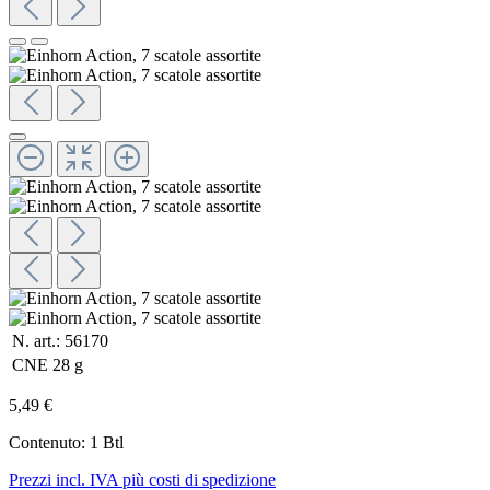
N. art.:
56170
CNE
28 g
5,49 €
Contenuto:
1 Btl
Prezzi incl. IVA più costi di spedizione