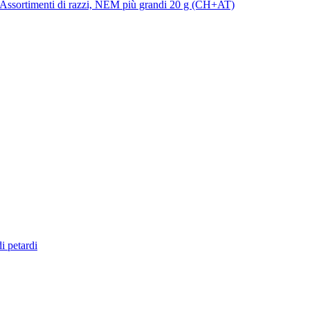
Assortimenti di razzi, NEM più grandi 20 g (CH+AT)
di petardi