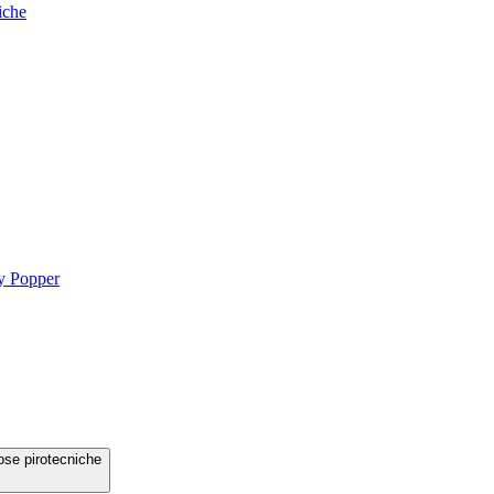
iche
ty Popper
ose pirotecniche