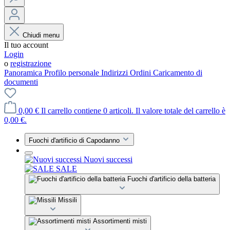
Chiudi menu
Il tuo account
Login
o
registrazione
Panoramica
Profilo personale
Indirizzi
Ordini
Caricamento di
documenti
0,00 €
Il carrello contiene 0 articoli. Il valore totale del carrello è
0,00 €.
Fuochi d'artificio di Capodanno
Nuovi successi
SALE
Fuochi d'artificio della batteria
Missili
Assortimenti misti