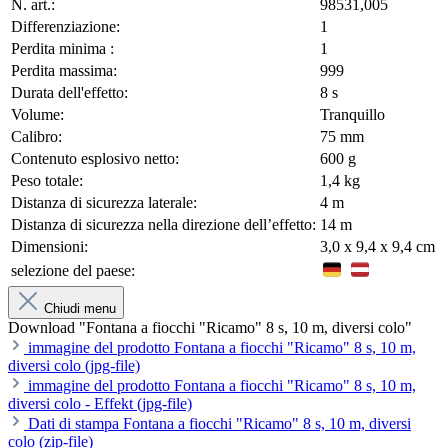
N. art.:
98531,005
Differenziazione:
1
Perdita minima :
1
Perdita massima:
999
Durata dell'effetto:
8 s
Volume:
Tranquillo
Calibro:
75 mm
Contenuto esplosivo netto:
600 g
Peso totale:
1,4 kg
Distanza di sicurezza laterale:
4 m
Distanza di sicurezza nella direzione dell’effetto:
14 m
Dimensioni:
3,0 x 9,4 x 9,4 cm
selezione del paese:
Chiudi menu
Download "Fontana a fiocchi "Ricamo" 8 s, 10 m, diversi colo"
immagine del prodotto Fontana a fiocchi "Ricamo" 8 s, 10 m,
diversi colo (jpg-file)
immagine del prodotto Fontana a fiocchi "Ricamo" 8 s, 10 m,
diversi colo - Effekt (jpg-file)
Dati di stampa Fontana a fiocchi "Ricamo" 8 s, 10 m, diversi
colo (zip-file)