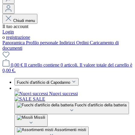
Chiudi menu
Il tuo account
Login
o
registrazione
Panoramica
Profilo personale
Indirizzi
Ordini
Caricamento di
documenti
0,00 €
Il carrello contiene 0 articoli. Il valore totale del carrello è
0,00 €.
Fuochi d'artificio di Capodanno
Nuovi successi
SALE
Fuochi d'artificio della batteria
Missili
Assortimenti misti