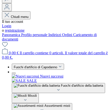
Chiudi menu
Il tuo account
Login
o
registrazione
Panoramica
Profilo personale
Indirizzi
Ordini
Caricamento di
documenti
0,00 €
Il carrello contiene 0 articoli. Il valore totale del carrello è
0,00 €.
Fuochi d'artificio di Capodanno
Nuovi successi
SALE
Fuochi d'artificio della batteria
Missili
Assortimenti misti