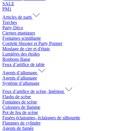
SALE
PM1
Articles de parti
Torches
Party Déco
Cierges magiques
Fontaines scintillante
Confetti Shooter et Party Popper
Moulage de cire et d'étain
Lumières des étoiles
Bonbons Bang
Feux d’artifice de table
Agents d’allumage
Agents d’allumage
Système d’allumage
Feux d’artifice de scène, Intérieur
Flashs de scène
Fontaines de scène
Colonnes de flamme
Pot de feu de scène
Fusées éclairantes, éclairages de silhouette
Flammes de cylindre
Agents de fumée