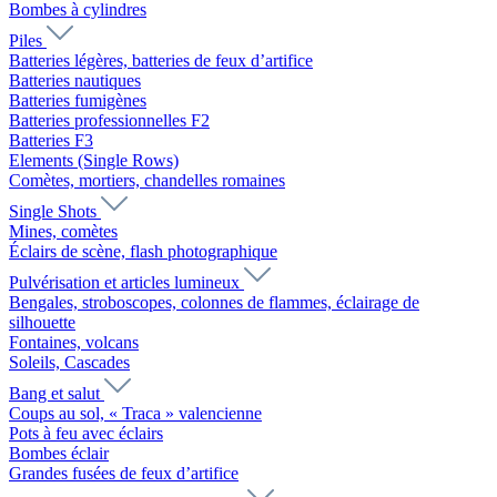
Bombes à cylindres
Piles
Batteries légères, batteries de feux d’artifice
Batteries nautiques
Batteries fumigènes
Batteries professionnelles F2
Batteries F3
Elements (Single Rows)
Comètes, mortiers, chandelles romaines
Single Shots
Mines, comètes
Éclairs de scène, flash photographique
Pulvérisation et articles lumineux
Bengales, stroboscopes, colonnes de flammes, éclairage de
silhouette
Fontaines, volcans
Soleils, Cascades
Bang et salut
Coups au sol, « Traca » valencienne
Pots à feu avec éclairs
Bombes éclair
Grandes fusées de feux d’artifice