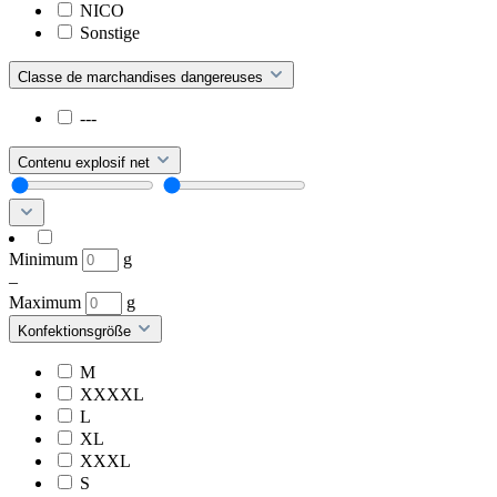
NICO
Sonstige
Classe de marchandises dangereuses
---
Contenu explosif net
Minimum
g
–
Maximum
g
Konfektionsgröße
M
XXXXL
L
XL
XXXL
S