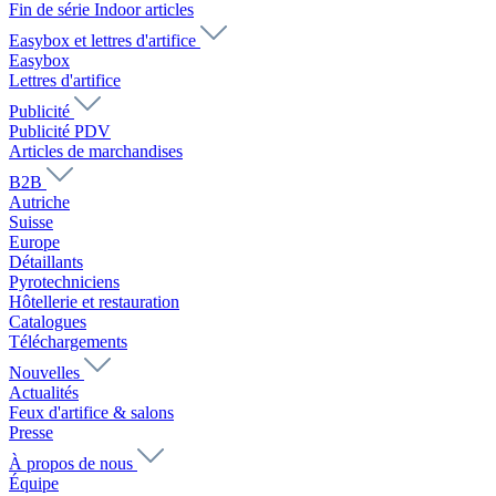
Fin de série Indoor articles
Easybox et lettres d'artifice
Easybox
Lettres d'artifice
Publicité
Publicité PDV
Articles de marchandises
B2B
Autriche
Suisse
Europe
Détaillants
Pyrotechniciens
Hôtellerie et restauration
Catalogues
Téléchargements
Nouvelles
Actualités
Feux d'artifice & salons
Presse
À propos de nous
Équipe