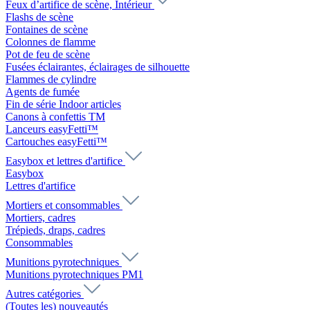
Feux d’artifice de scène, Intérieur
Flashs de scène
Fontaines de scène
Colonnes de flamme
Pot de feu de scène
Fusées éclairantes, éclairages de silhouette
Flammes de cylindre
Agents de fumée
Fin de série Indoor articles
Canons à confettis TM
Lanceurs easyFetti™
Cartouches easyFetti™
Easybox et lettres d'artifice
Easybox
Lettres d'artifice
Mortiers et consommables
Mortiers, cadres
Trépieds, draps, cadres
Consommables
Munitions pyrotechniques
Munitions pyrotechniques PM1
Autres catégories
(Toutes les) nouveautés