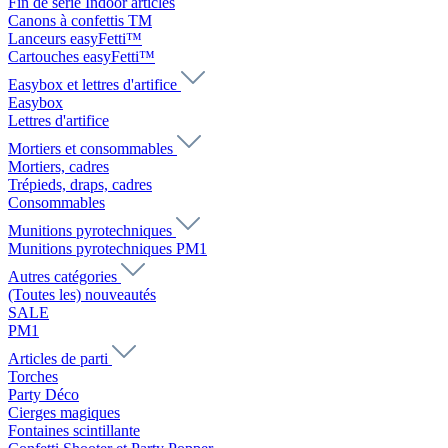
Fin de série Indoor articles
Canons à confettis TM
Lanceurs easyFetti™
Cartouches easyFetti™
Easybox et lettres d'artifice
Easybox
Lettres d'artifice
Mortiers et consommables
Mortiers, cadres
Trépieds, draps, cadres
Consommables
Munitions pyrotechniques
Munitions pyrotechniques PM1
Autres catégories
(Toutes les) nouveautés
SALE
PM1
Articles de parti
Torches
Party Déco
Cierges magiques
Fontaines scintillante