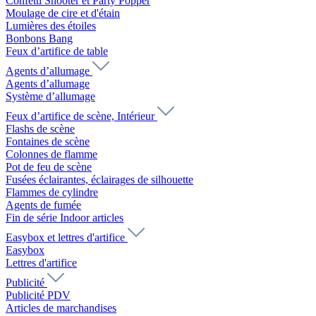
Confetti Shooter et Party Popper
Moulage de cire et d'étain
Lumières des étoiles
Bonbons Bang
Feux d’artifice de table
Agents d’allumage
Agents d’allumage
Système d’allumage
Feux d’artifice de scène, Intérieur
Flashs de scène
Fontaines de scène
Colonnes de flamme
Pot de feu de scène
Fusées éclairantes, éclairages de silhouette
Flammes de cylindre
Agents de fumée
Fin de série Indoor articles
Easybox et lettres d'artifice
Easybox
Lettres d'artifice
Publicité
Publicité PDV
Articles de marchandises