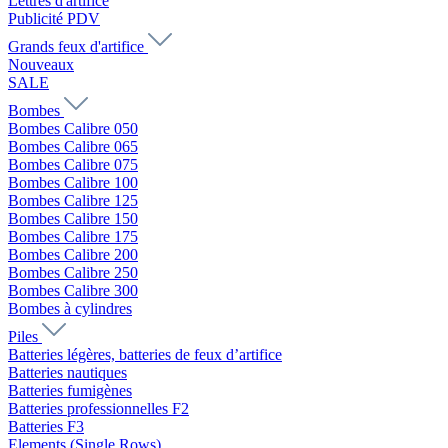
Lettres d'artifice
Publicité PDV
Grands feux d'artifice
Nouveaux
SALE
Bombes
Bombes Calibre 050
Bombes Calibre 065
Bombes Calibre 075
Bombes Calibre 100
Bombes Calibre 125
Bombes Calibre 150
Bombes Calibre 175
Bombes Calibre 200
Bombes Calibre 250
Bombes Calibre 300
Bombes à cylindres
Piles
Batteries légères, batteries de feux d’artifice
Batteries nautiques
Batteries fumigènes
Batteries professionnelles F2
Batteries F3
Elements (Single Rows)