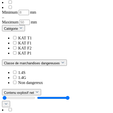
Minimum
mm
–
Maximum
mm
Catégorie
KAT T1
KAT F1
KAT F2
KAT P1
Classe de marchandises dangereuses
1.4S
1.4G
Non dangereux
Contenu explosif net