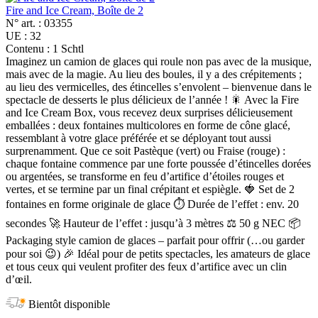
Fire and Ice Cream, Boîte de 2
N° art. :
03355
UE :
32
Contenu :
1 Schtl
Imaginez un camion de glaces qui roule non pas avec de la musique,
mais avec de la magie. Au lieu des boules, il y a des crépitements ;
au lieu des vermicelles, des étincelles s’envolent – bienvenue dans le
spectacle de desserts le plus délicieux de l’année ! 🎇 Avec la Fire
and Ice Cream Box, vous recevez deux surprises délicieusement
emballées : deux fontaines multicolores en forme de cône glacé,
ressemblant à votre glace préférée et se déployant tout aussi
surprenamment. Que ce soit Pastèque (vert) ou Fraise (rouge) :
chaque fontaine commence par une forte poussée d’étincelles dorées
ou argentées, se transforme en feu d’artifice d’étoiles rouges et
vertes, et se termine par un final crépitant et espiègle. 🍓 Set de 2
fontaines en forme originale de glace ⏱️ Durée de l’effet : env. 20
secondes 🚀 Hauteur de l’effet : jusqu’à 3 mètres ⚖️ 50 g NEC 📦
Packaging style camion de glaces – parfait pour offrir (…ou garder
pour soi 😉) 🎉 Idéal pour de petits spectacles, les amateurs de glace
et tous ceux qui veulent profiter des feux d’artifice avec un clin
d’œil.
Bientôt disponible