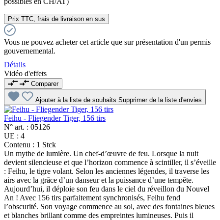
possibles en CH/AT)
Prix TTC, frais de livraison en sus
Vous ne pouvez acheter cet article que sur présentation d'un permis
gouvernemental.
Détails
Vidéo d'effets
Comparer
Ajouter à la liste de souhaits
Supprimer de la liste d'envies
Feihu - Fliegender Tiger, 156 tirs
N° art. :
05126
UE :
4
Contenu :
1 Stck
Un mythe de lumière. Un chef-d’œuvre de feu. Lorsque la nuit
devient silencieuse et que l’horizon commence à scintiller, il s’éveille
: Feihu, le tigre volant. Selon les anciennes légendes, il traverse les
airs avec la grâce d’un danseur et la puissance d’une tempête.
Aujourd’hui, il déploie son feu dans le ciel du réveillon du Nouvel
An ! Avec 156 tirs parfaitement synchronisés, Feihu fend
l’obscurité. Son voyage commence au sol, avec des fontaines bleues
et blanches brillant comme des empreintes lumineuses. Puis il