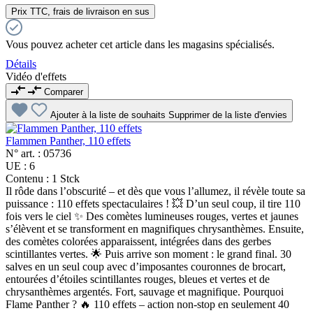
Prix TTC, frais de livraison en sus
Vous pouvez acheter cet article dans les magasins spécialisés.
Détails
Vidéo d'effets
Comparer
Ajouter à la liste de souhaits
Supprimer de la liste d'envies
Flammen Panther, 110 effets
N° art. :
05736
UE :
6
Contenu :
1 Stck
Il rôde dans l’obscurité – et dès que vous l’allumez, il révèle toute sa
puissance : 110 effets spectaculaires ! 💥 D’un seul coup, il tire 110
fois vers le ciel ✨ Des comètes lumineuses rouges, vertes et jaunes
s’élèvent et se transforment en magnifiques chrysanthèmes. Ensuite,
des comètes colorées apparaissent, intégrées dans des gerbes
scintillantes vertes. 🌟 Puis arrive son moment : le grand final. 30
salves en un seul coup avec d’imposantes couronnes de brocart,
entourées d’étoiles scintillantes rouges, bleues et vertes et de
chrysanthèmes argentés. Fort, sauvage et magnifique. Pourquoi
Flame Panther ? 🔥 110 effets – action non-stop en seulement 40