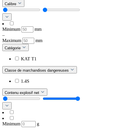
Calibre
Minimum
mm
–
Maximum
mm
Catégorie
KAT T1
Classe de marchandises dangereuses
1.4S
Contenu explosif net
Minimum
g
–