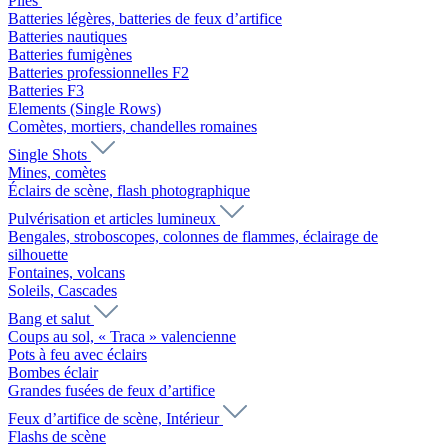
Piles
Batteries légères, batteries de feux d’artifice
Batteries nautiques
Batteries fumigènes
Batteries professionnelles F2
Batteries F3
Elements (Single Rows)
Comètes, mortiers, chandelles romaines
Single Shots
Mines, comètes
Éclairs de scène, flash photographique
Pulvérisation et articles lumineux
Bengales, stroboscopes, colonnes de flammes, éclairage de
silhouette
Fontaines, volcans
Soleils, Cascades
Bang et salut
Coups au sol, « Traca » valencienne
Pots à feu avec éclairs
Bombes éclair
Grandes fusées de feux d’artifice
Feux d’artifice de scène, Intérieur
Flashs de scène