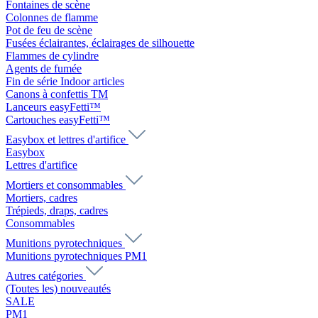
Fontaines de scène
Colonnes de flamme
Pot de feu de scène
Fusées éclairantes, éclairages de silhouette
Flammes de cylindre
Agents de fumée
Fin de série Indoor articles
Canons à confettis TM
Lanceurs easyFetti™
Cartouches easyFetti™
Easybox et lettres d'artifice
Easybox
Lettres d'artifice
Mortiers et consommables
Mortiers, cadres
Trépieds, draps, cadres
Consommables
Munitions pyrotechniques
Munitions pyrotechniques PM1
Autres catégories
(Toutes les) nouveautés
SALE
PM1