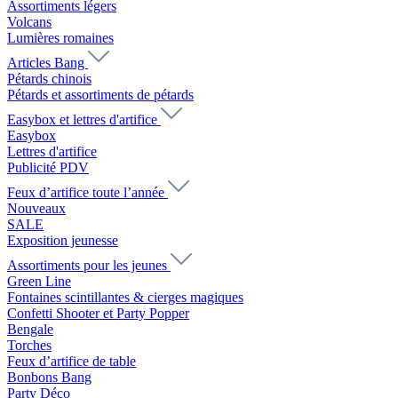
Assortiments légers
Volcans
Lumières romaines
Articles Bang
Pétards chinois
Pétards et assortiments de pétards
Easybox et lettres d'artifice
Easybox
Lettres d'artifice
Publicité PDV
Feux d’artifice toute l’année
Nouveaux
SALE
Exposition jeunesse
Assortiments pour les jeunes
Green Line
Fontaines scintillantes & cierges magiques
Confetti Shooter et Party Popper
Bengale
Torches
Feux d’artifice de table
Bonbons Bang
Party Déco