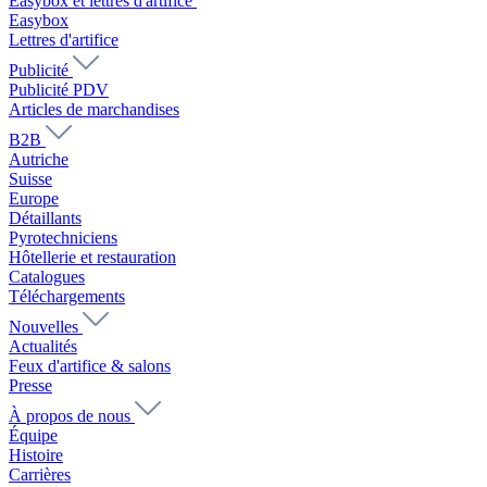
Easybox et lettres d'artifice
Easybox
Lettres d'artifice
Publicité
Publicité PDV
Articles de marchandises
B2B
Autriche
Suisse
Europe
Détaillants
Pyrotechniciens
Hôtellerie et restauration
Catalogues
Téléchargements
Nouvelles
Actualités
Feux d'artifice & salons
Presse
À propos de nous
Équipe
Histoire
Carrières