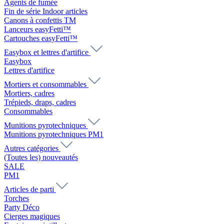
Agents de fumée
Fin de série Indoor articles
Canons à confettis TM
Lanceurs easyFetti™
Cartouches easyFetti™
Easybox et lettres d'artifice
Easybox
Lettres d'artifice
Mortiers et consommables
Mortiers, cadres
Trépieds, draps, cadres
Consommables
Munitions pyrotechniques
Munitions pyrotechniques PM1
Autres catégories
(Toutes les) nouveautés
SALE
PM1
Articles de parti
Torches
Party Déco
Cierges magiques