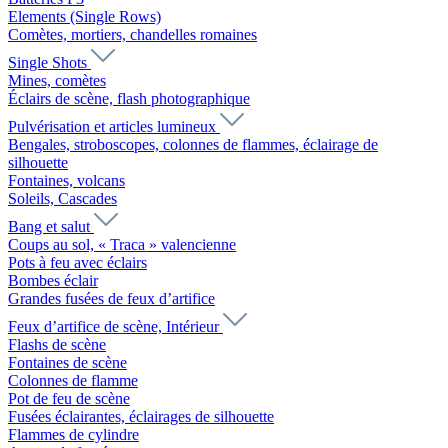
Elements (Single Rows)
Comètes, mortiers, chandelles romaines
Single Shots
Mines, comètes
Éclairs de scène, flash photographique
Pulvérisation et articles lumineux
Bengales, stroboscopes, colonnes de flammes, éclairage de
silhouette
Fontaines, volcans
Soleils, Cascades
Bang et salut
Coups au sol, « Traca » valencienne
Pots à feu avec éclairs
Bombes éclair
Grandes fusées de feux d’artifice
Feux d’artifice de scène, Intérieur
Flashs de scène
Fontaines de scène
Colonnes de flamme
Pot de feu de scène
Fusées éclairantes, éclairages de silhouette
Flammes de cylindre