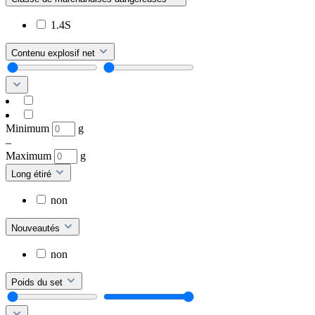
1.4S
Contenu explosif net
Minimum
g
–
Maximum
g
Long étiré
non
Nouveautés
non
Poids du set