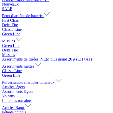
Nouveaux
SALE
Feux d’artifice de batterie
First Class
Delta Fire
Classic Line
Green Line
Missiles
Green Line
Delta Fire
Missiles
Assortiments de fusées, NEM plus grand 20 g (CH+AT)
Assortiments mixtes
Classic Line
Green Line
Pulvérisation et articles lumineux
Articles légers
Assortiments légers
Volcans
Lumières romaines
Articles Bang
Pétards chinois