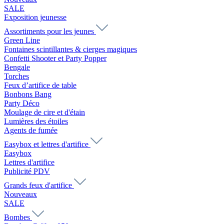
SALE
Exposition jeunesse
Assortiments pour les jeunes
Green Line
Fontaines scintillantes & cierges magiques
Confetti Shooter et Party Popper
Bengale
Torches
Feux d’artifice de table
Bonbons Bang
Party Déco
Moulage de cire et d'étain
Lumières des étoiles
Agents de fumée
Easybox et lettres d'artifice
Easybox
Lettres d'artifice
Publicité PDV
Grands feux d'artifice
Nouveaux
SALE
Bombes