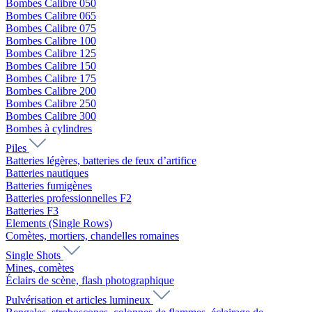
Bombes Calibre 050
Bombes Calibre 065
Bombes Calibre 075
Bombes Calibre 100
Bombes Calibre 125
Bombes Calibre 150
Bombes Calibre 175
Bombes Calibre 200
Bombes Calibre 250
Bombes Calibre 300
Bombes à cylindres
Piles
Batteries légères, batteries de feux d’artifice
Batteries nautiques
Batteries fumigènes
Batteries professionnelles F2
Batteries F3
Elements (Single Rows)
Comètes, mortiers, chandelles romaines
Single Shots
Mines, comètes
Éclairs de scène, flash photographique
Pulvérisation et articles lumineux