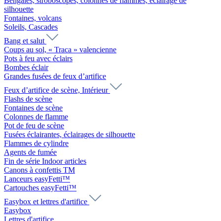
Bengales, stroboscopes, colonnes de flammes, éclairage de
silhouette
Fontaines, volcans
Soleils, Cascades
Bang et salut
Coups au sol, « Traca » valencienne
Pots à feu avec éclairs
Bombes éclair
Grandes fusées de feux d’artifice
Feux d’artifice de scène, Intérieur
Flashs de scène
Fontaines de scène
Colonnes de flamme
Pot de feu de scène
Fusées éclairantes, éclairages de silhouette
Flammes de cylindre
Agents de fumée
Fin de série Indoor articles
Canons à confettis TM
Lanceurs easyFetti™
Cartouches easyFetti™
Easybox et lettres d'artifice
Easybox
Lettres d'artifice