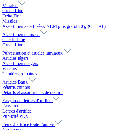
Missiles
Green Line
Delta Fire
Missiles
Assortiments de fusées, NEM plus grand 20 g (CH+AT)
Assortiments mixtes
Classic Line
Green Line
Pulvérisation et articles lumineux
Articles légers
Assortiments légers
Volcans
Lumières romaines
Articles Bang
Pétards chinois
Pétards et assortiments de pétards
Easybox et lettres d'artifice
Easybox
Lettres d'artifice
Publicité PDV
Feux d’artifice toute l’année
Nouveaux