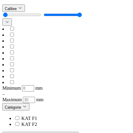
Calibre
Minimum
mm
–
Maximum
mm
Catégorie
KAT F1
KAT F2