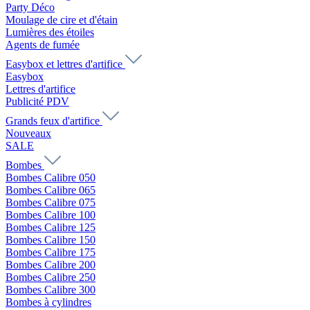
Party Déco
Moulage de cire et d'étain
Lumières des étoiles
Agents de fumée
Easybox et lettres d'artifice
Easybox
Lettres d'artifice
Publicité PDV
Grands feux d'artifice
Nouveaux
SALE
Bombes
Bombes Calibre 050
Bombes Calibre 065
Bombes Calibre 075
Bombes Calibre 100
Bombes Calibre 125
Bombes Calibre 150
Bombes Calibre 175
Bombes Calibre 200
Bombes Calibre 250
Bombes Calibre 300
Bombes à cylindres