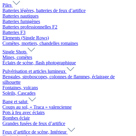
Piles
Batteries légères, batteries de feux d’artifice
Batteries nautiques
Batteries fumigènes
Batteries professionnelles F2
Batteries F3
Elements (Single Rows)
Comètes, mortiers, chandelles romaines
Single Shots
Mines, comètes
Éclairs de scène, flash photographique
Pulvérisation et articles lumineux
Bengales, stroboscopes, colonnes de flammes, éclairage de
silhouette
Fontaines, volcans
Soleils, Cascades
Bang et salut
Coups au sol, « Traca » valencienne
Pots à feu avec éclairs
Bombes éclair
Grandes fusées de feux d’artifice
Feux d’artifice de scène, Intérieur