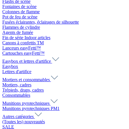
Flashs de scène
Fontaines de scène
Colonnes de flamme
Pot de feu de scène
Fusées éclairantes, éclairages de silhouette
Flammes de cylindre
Agents de fumée
Fin de série Indoor articles
Canons à confettis TM
Lanceurs easyFetti™
Cartouches easyFetti™
Easybox et lettres d'artifice
Easybox
Lettres d'artifice
Mortiers et consommables
Mortiers, cadres
Trépieds, draps, cadres
Consommables
Munitions pyrotechniques
Munitions pyrotechniques PM1
Autres catégories
(Toutes les) nouveautés
SALE