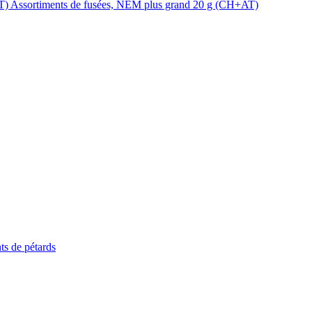
Assortiments de fusées, NEM plus grand 20 g (CH+AT)
ts de pétards