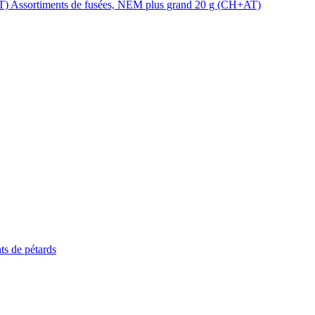
Assortiments de fusées, NEM plus grand 20 g (CH+AT)
ts de pétards