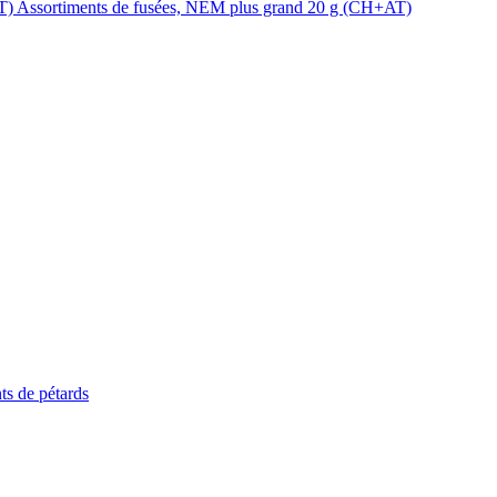
Assortiments de fusées, NEM plus grand 20 g (CH+AT)
ts de pétards