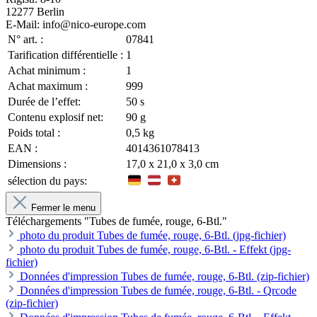
12277 Berlin
E-Mail: info@nico-europe.com
N° art. :
07841
Tarification différentielle :
1
Achat minimum :
1
Achat maximum :
999
Durée de l’effet:
50 s
Contenu explosif net:
90 g
Poids total :
0,5 kg
EAN :
4014361078413
Dimensions :
17,0 x 21,0 x 3,0 cm
sélection du pays:
Fermer le menu
Téléchargements "Tubes de fumée, rouge, 6-Btl."
photo du produit Tubes de fumée, rouge, 6-Btl. (jpg-fichier)
photo du produit Tubes de fumée, rouge, 6-Btl. - Effekt (jpg-
fichier)
Données d'impression Tubes de fumée, rouge, 6-Btl. (zip-fichier)
Données d'impression Tubes de fumée, rouge, 6-Btl. - Qrcode
(zip-fichier)