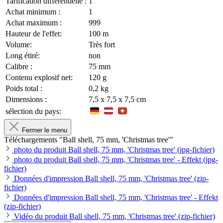
Tarification différentielle :
1
Achat minimum :
1
Achat maximum :
999
Hauteur de l'effet:
100 m
Volume:
Très fort
Long étiré:
non
Calibre :
75 mm
Contenu explosif net:
120 g
Poids total :
0,2 kg
Dimensions :
7,5 x 7,5 x 7,5 cm
sélection du pays:
Fermer le menu
Téléchargements "Ball shell, 75 mm, 'Christmas tree'"
photo du produit Ball shell, 75 mm, 'Christmas tree' (jpg-fichier)
photo du produit Ball shell, 75 mm, 'Christmas tree' - Effekt (jpg-
fichier)
Données d'impression Ball shell, 75 mm, 'Christmas tree' (zip-
fichier)
Données d'impression Ball shell, 75 mm, 'Christmas tree' - Effekt
(zip-fichier)
Vidéo du produit Ball shell, 75 mm, 'Christmas tree' (zip-fichier)